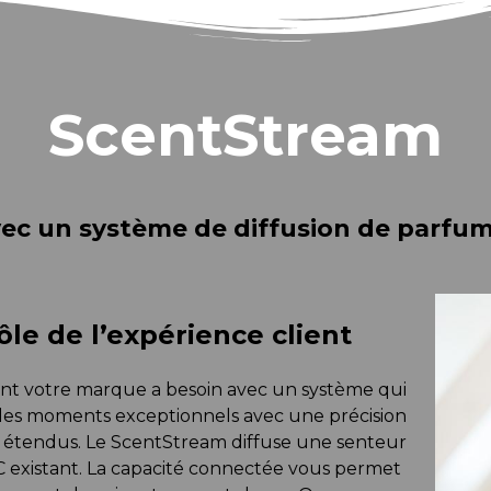
ScentStream
vec un système de diffusion de parfum
ôle de l’expérience client
ont votre marque a besoin avec un système qui
des moments exceptionnels avec une précision
us étendus. Le ScentStream diffuse une senteur
C existant. La capacité connectée vous permet