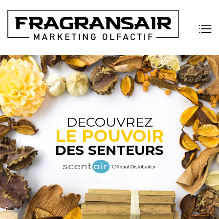
Fragransair | Marketing olfactive
DECOUVREZ
LE POUVOIR
DES SENTEURS